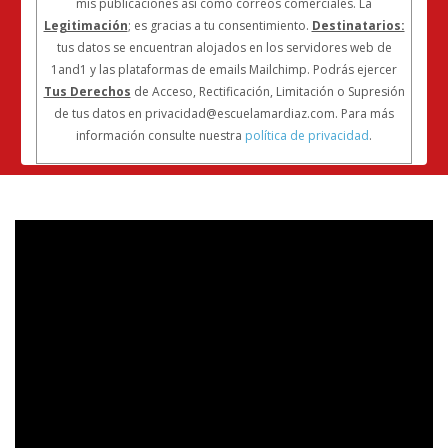
mis publicaciones así como correos comerciales. La
Legitimación
; es gracias a tu consentimiento.
Destinatarios:
tus datos se encuentran alojados en los servidores web de
1and1 y las plataformas de emails Mailchimp. Podrás ejercer
Tus Derechos
de Acceso, Rectificación, Limitación o Supresión
de tus datos en privacidad@escuelamardiaz.com. Para más
información consulte nuestra
política de privacidad
.