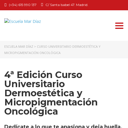
(+34) 615 990 137
C/ Santa Isabel 47. Madrid.
Togg
navi
ESCUELA MAR DÍAZ
>
CURSO UNIVERSITARIO DERMOESTÉTICA Y
MICROPIGMENTACIÓN ONCOLÓGICA
4ª Edición Curso
Universitario
Dermoestética y
Micropigmentación
Oncológica
Dedícate a lo que te apasiona y deja huella.