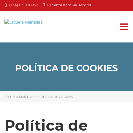
(+34) 615 990 137
C/ Santa Isabel 47. Madrid.
Togg
navi
POLÍTICA DE COOKIES
ESCUELA MAR DÍAZ
>
POLÍTICA DE COOKIES
Política de