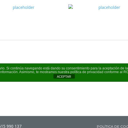
suario. Si continúa navegando está dando su consentimiento para la aceptación de 
información. Asimismo, te mostramos nuestra política de privacidad conforme al 
ACEPTAR
615 990 137
POLÍTICA DE CO