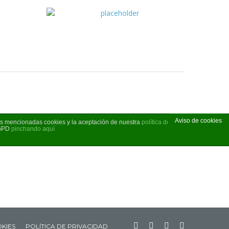
Aviso de cookies
las mencionadas cookies y la aceptación de nuestra
política de cookies
, pinche el
RGPD
pinchando aquí
OKIES
POLÍTICA DE PRIVACIDAD