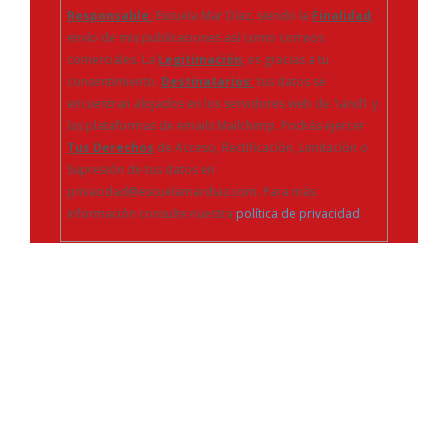
Responsable:
Escuela Mar Díaz, siendo la
Finalidad
;
envío de mis publicaciones así como correos
comerciales. La
Legitimación
; es gracias a tu
consentimiento.
Destinatarios:
tus datos se
encuentran alojados en los servidores web de 1and1 y
las plataformas de emails Mailchimp. Podrás ejercer
Tus Derechos
de Acceso, Rectificación, Limitación o
Supresión de tus datos en
privacidad@escuelamardiaz.com. Para más
información consulte nuestra
política de privacidad
.
Obtén tu título en