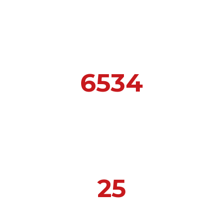
Escuela Mar Díaz
6534
ALUMNOS MATRICULADOS
25
AÑOS DE EXPERIENCIA