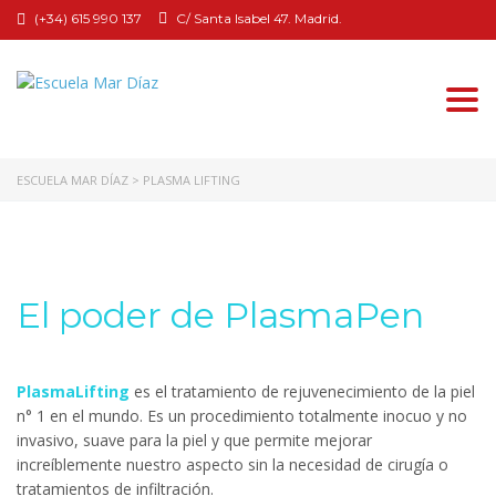
(+34) 615 990 137
C/ Santa Isabel 47. Madrid.
Togg
navi
ESCUELA MAR DÍAZ
>
PLASMA LIFTING
El poder de PlasmaPen
PlasmaLifting
es el tratamiento de rejuvenecimiento de la piel
n° 1 en el mundo. Es un procedimiento totalmente inocuo y no
invasivo, suave para la piel y que permite mejorar
increíblemente nuestro aspecto sin la necesidad de cirugía o
tratamientos de infiltración
.