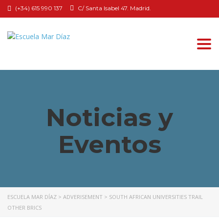
(+34) 615 990 137
C/ Santa Isabel 47. Madrid.
Togg
navi
Noticias y
Eventos
ESCUELA MAR DÍAZ
>
ADVERISEMENT
>
SOUTH AFRICAN UNIVERSITIES TRAIL
OTHER BRICS