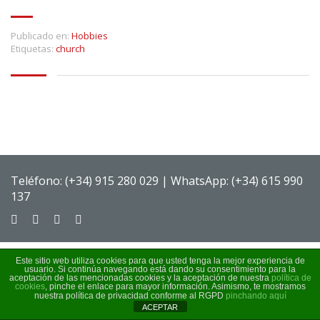
Publicado en:
Hobbies
Etiquetas:
church
Teléfono: (+34) 915 280 029 | WhatsApp: (+34) 615 990
137
Este sitio web utiliza cookies para que usted tenga la mejor experiencia de
usuario. Si continúa navegando está dando su consentimiento para la
aceptación de las mencionadas cookies y la aceptación de nuestra
política de
cookies
, pinche el enlace para mayor información. Asimismo, te mostramos
nuestra política de privacidad conforme al RGPD
pinchando aquí
ACEPTAR