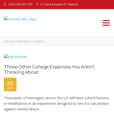
(+34) 615 990 137
C/ Santa Isabel 47. Madrid.
Togg
navi
ESCUELA MAR DÍAZ
>
CHURCH
Those Other College Expenses You Aren’t
Thinking About
03
JUN
Thousands of teenagers across the UK will have school lessons
in mindfulness in an experiment designed to see if it can protect
against mental illness.